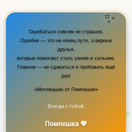
✨
Ошибаться совсем не страшно.
Ошибки — это не конец пути, а верные
друзья,
которые помогают стать умнее и сильнее.
Главное — не сдаваться и пробовать ещё
раз!
«Мотивашки от Помпошки»
Всегда с тобой,
Помпошка 💙