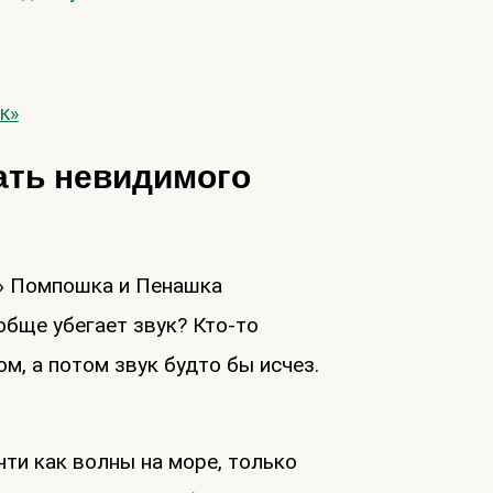
к»
шать невидимого
» Помпошка и Пенашка
обще убегает звук? Кто-то
м, а потом звук будто бы исчез.
чти как волны на море, только