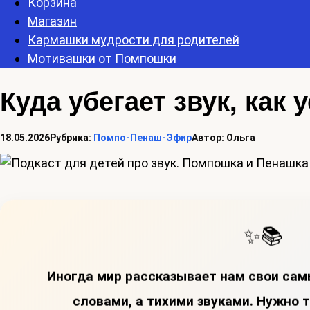
Корзина
Магазин
Кармашки мудрости для родителей
Мотивашки от Помпошки
Куда убегает звук, ка
18.05.2026
Рубрика:
Помпо-Пенаш-Эфир
Автор:
Ольга
✨📚
Иногда мир рассказывает нам свои сам
словами, а тихими звуками. Нужно 