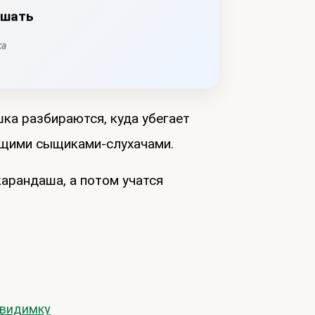
ушать
ка
ка разбираются, куда убегает
оящими сыщиками-слухачами.
карандаша, а потом учатся
евидимку