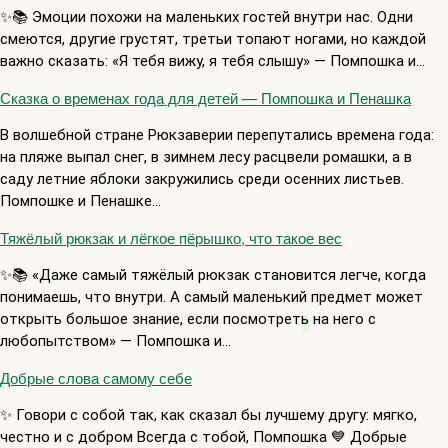
✨📚 Эмоции похожи на маленьких гостей внутри нас. Одни
смеются, другие грустят, третьи топают ногами, но каждой
важно сказать: «Я тебя вижу, я тебя слышу» — Помпошка и…
Сказка о временах года для детей — Помпошка и Пенашка
В волшебной стране Рюкзаверии перепутались времена года:
на пляже выпал снег, в зимнем лесу расцвели ромашки, а в
саду летние яблоки закружились среди осенних листьев.
Помпошке и Пенашке…
Тяжёлый рюкзак и лёгкое пёрышко, что такое вес
✨📚 «Даже самый тяжёлый рюкзак становится легче, когда
понимаешь, что внутри. А самый маленький предмет может
открыть большое знание, если посмотреть на него с
любопытством» — Помпошка и…
Добрые слова самому себе
✨ Говори с собой так, как сказал бы лучшему другу: мягко,
честно и с добром Всегда с тобой, Помпошка 💙 Добрые