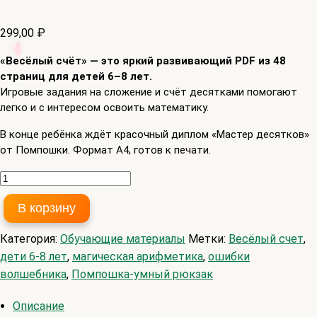
299,00
₽
«Весёлый счёт» — это яркий развивающий PDF из 48
страниц для детей 6–8 лет.
Игровые задания на сложение и счёт десятками помогают
легко и с интересом освоить математику.
В конце ребёнка ждёт красочный диплом «Мастер десятков»
от Помпошки. Формат A4, готов к печати.
Количество
товара
В корзину
🌈
Весёлый
Категория:
Обучающие материалы
Метки:
Весёлый счет
,
счет
дети 6-8 лет
,
магическая арифметика
,
ошибки
волшебника
,
Помпошка-умный рюкзак
Описание